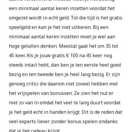
een minimaal aantal keren inzetten voordat het
omgezet wordt in echt geld. Tot die tijd is het gratis
speelgeld en kan je het niet uitkeren. Bij een
minimaal aantal keren inzetten moet je wel aan
hoge getallen denken. Meestal gaat het om 35 tot
45 keer. Als je jouw gratis € 100 na 45 keer nog
steeds intact hebt, dan ben je ten eerste heel goed
bezig en ten tweede ben je heel lang bezig. Er zijn
genoeg critici die daarom niet zoveel hebben met
het vrijspelen van bonussen. Ze zien het nut er
niet zo van in omdat het veel te lang duurt voordat
je het geld echt in handen krijgt. Dit is de reden dat
veel experts liever zonder bonus spelen ondanks
dat je het cadeau krijgt.