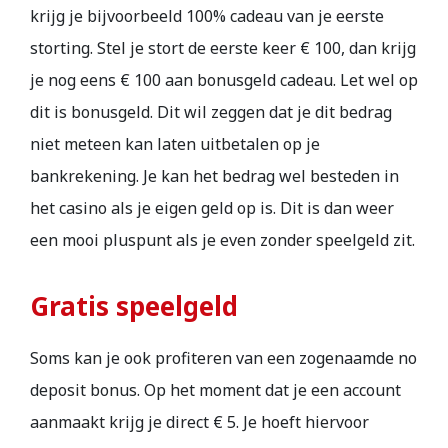
krijg je bijvoorbeeld 100% cadeau van je eerste
storting. Stel je stort de eerste keer € 100, dan krijg
je nog eens € 100 aan bonusgeld cadeau. Let wel op
dit is bonusgeld. Dit wil zeggen dat je dit bedrag
niet meteen kan laten uitbetalen op je
bankrekening. Je kan het bedrag wel besteden in
het casino als je eigen geld op is. Dit is dan weer
een mooi pluspunt als je even zonder speelgeld zit.
Gratis speelgeld
Soms kan je ook profiteren van een zogenaamde no
deposit bonus. Op het moment dat je een account
aanmaakt krijg je direct € 5. Je hoeft hiervoor